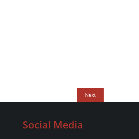
Next
Next
post:
Social Media