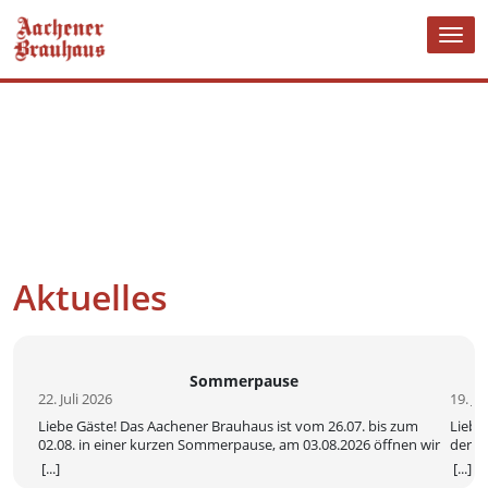
Skip
Tog
to
nav
content
Aktuelles
Sommerpause
22. Juli 2026
19. Ju
Liebe Gäste! Das Aachener Brauhaus ist vom 26.07. bis zum
Liebe
02.08. in einer kurzen Sommerpause, am 03.08.2026 öffnen wir
der Wo
ab 16:00 Uhr für Sie! We are in a short summer break from 26
17:00
[...]
[...]
JULY until 02 AUGUST, we reopen on 03 AUGUST at 16.00h /
Besuc