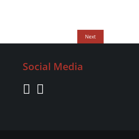
Next
Next
post:
Social Media