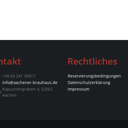
ntakt
Rechtliches
n
+49 (0) 241 36017
Reservierungsbedingungen
info@aachener-brauhaus.de
Datenschutz­erklärung
Kapuzinergraben 4, 52062
Impressum
e
Aachen